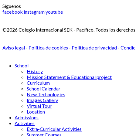
Síguenos
facebook
instagram
youtube
©2026 Colegio Internacional SEK - Pacífico. Todos los derechos
Aviso legal
-
Política de cookies
-
Política de privacidad
-
Condici
School
History
Mission Statement & Educational project
Curriculum
School Calendar
New Technologies
Images Gallery
Virtual Tour
Location
Admissions
Activities
Extra-Curricular Activities
Summer Courses